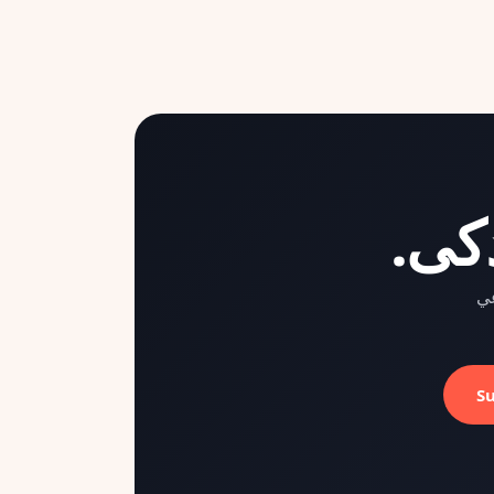
كى.
عي
S