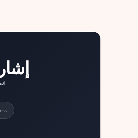
إشار
انض