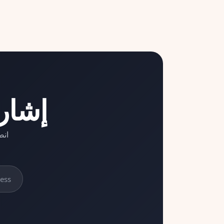
إشار
انض