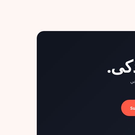
كى.
عي
S